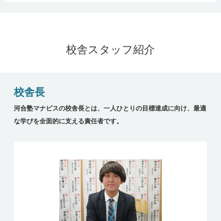
早稲田大学
教育 ・複合文化
浦和（市立）
1名
早稲田大学
人間科学 ・人間
蕨
1名
環境科学
校舎スタッフ紹介
早稲田大学
人間科学 ・人間
淑徳与野
1名
環境科学
慶應義塾大学
商
浦和（市立）
1名
校舎長
慶應義塾大学
看護医療
浦和（市立）
1名
河合塾マナビスの校舎長とは、一人ひとりの目標達成に向け、最適
慶應義塾大学
総合政策
川越東
1名
な学びを全面的に支える責任者です。
上智大学
外国語
淑徳与野
3名
上智大学
総合人間科学 ・
浦和（市立）
4名
看護
東京理科大学
先進工 ・物理工
栄北
1名
東京理科大学
創域理工 ・先端
栄北
1名
物理