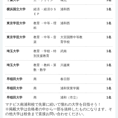
横浜国立大学
経済 ・経済ＤＳ
浦和西
1名
ＥＰ
東京学芸大学
教育 ・中等－理
浦和西
1名
科
東京学芸大学
教育 ・中等－音
大宮国際中等教
1名
楽
育学校
埼玉大学
教育 ・学校－特
武南
1名
別支援教育
埼玉大学
教育 ・教科－算
川越東
1名
数・数学
早稲田大学
商
春日部
1名
早稲田大学
商
浦和実業学園
1名
早稲田大学
商
浦和（市立）
1名
マナビス南浦和校で先輩に続いて憧れの大学を目指そう！
早稲田大学
社会科学
浦和（市立）
1名
※掲載大学は合格者の中から一部を抜粋したものになります。そ
の他大学は校舎まで直接お問い合わせください。
早稲田大学
文化構想
浦和（市立）
1名