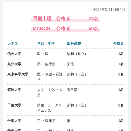
2026年3月10日時点
早慶上理
合格者
24名
MARCH
合格者
60名
大学名
学部・学科
出身高校
合格者
浦和（市立）
出身高校
信州大学
医 ・医
浦和（県立）
1名
2026年度
入試年度
九州大学
薬 ・臨床薬
栄北
1名
東京科学大学
医 ・保健－看護
浦和（市立）
1名
学
筑波大学
人文・文化 ・人
春日部
1名
文
千葉大学
情報・データサ
浦和（市立）
1名
イエンス
千葉大学
工 ・建築学
蕨
1名
千葉大学
工 ・デザイン
城北
1名