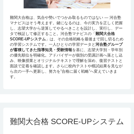
難関大合格は、気合や勢いでつかみ取るものではない ― 河合塾
マナビスはそう考えます。鍵になるのは、今の実力を正しく把握
し、志望大学から逆算してやるべきことを設計し、実行し、デー
タで検証して修正すること。河合塾マナビスの「
難関大合格
SCORE-UPシステム
」は、その合格戦略を最後まで回し切るため
の学習システムです。一人ひとりの学習データと
河合塾グループ
が蓄積してきた指導知見・受験情報
を基に、志望大学別・学年別
の優先順位を明確化。アドバイザーが個別の受講計画へ落とし込
み、映像授業とオリジナルテキストで理解を深め、復習テストと
面談で定着を確認します。さらに校内テストや模試結果を見なが
ら次の一手へ更新し、努力を”合格に届く戦略”へ変えていきま
す。
難関大合格 SCORE-UPシステム