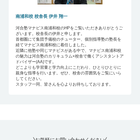
東京理科大学
創域理工
蕨
2名
東京理科大学
工 ・建築
蕨
1名
南浦和校 校舎長 伊井 翔一
東京理科大学
創域情報 ・Ｄ系
川越東
1名
（社会システ
河合塾マナビス南浦和校のHPをご覧いただきありがとうご
ム・データ科
ざいます。校舎長の伊井と申します。
学）
首都圏にて集団予備校のチューター、個別指導塾の塾長を
経てマナビス南浦和校に着任しました。
近隣に他塾や同じマナビスがある中で、マナビス南浦和校
の魅力は河合塾のカリキュラム×校舎で働くアシスタントア
ドバイザー(AA)です。
どこよりも学習量と学力向上にこだわり、ひとりひとりに
親身な指導を行います。ぜひ、校舎の雰囲気をご覧にいら
してください。
スタッフ一同、皆さんを心よりお待ちしております。
お気軽にお問い合わせください