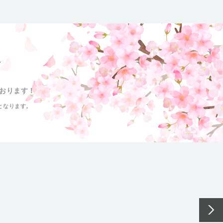
声
おります！
となります。