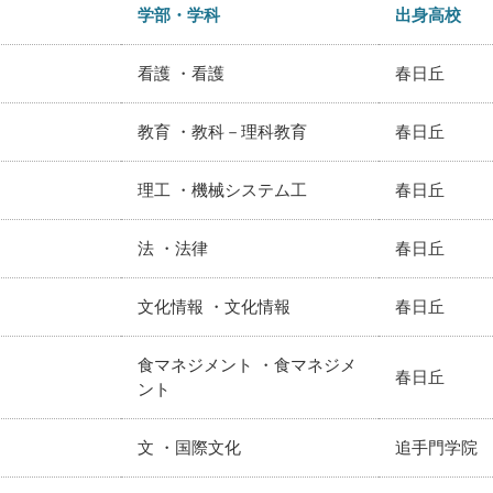
学部・学科
出身高校
看護 ・看護
春日丘
教育 ・教科－理科教育
春日丘
理工 ・機械システム工
春日丘
法 ・法律
春日丘
文化情報 ・文化情報
春日丘
食マネジメント ・食マネジメ
春日丘
ント
文 ・国際文化
追手門学院