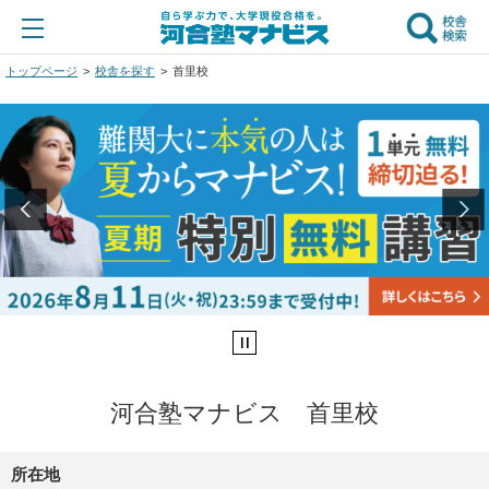
トップページ
校舎を探す
首里校
河合塾マナビス 首里校
所在地