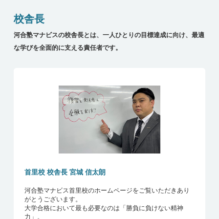
校舎長
河合塾マナビスの校舎長とは、一人ひとりの目標達成に向け、最適
な学びを全面的に支える責任者です。
開邦
出身高校
2026年度
入試年度
首里校 校舎長 宮城 信太朗
河合塾マナビス首里校のホームページをご覧いただきあり
がとうございます。
大学合格において最も必要なのは「勝負に負けない精神
力」。