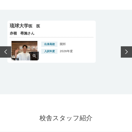
琉球大学
医 医
赤嶺 尋施さん
校舎スタッフ紹介