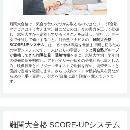
難関大合格は、気合や勢いでつかみ取るものではない ― 河合塾
マナビスはそう考えます。鍵になるのは、今の実力を正しく把握
し、志望大学から逆算してやるべきことを設計し、実行し、デー
タで検証して修正すること。河合塾マナビスの「
難関大合格
SCORE-UPシステム
」は、その合格戦略を最後まで回し切るため
の学習システムです。一人ひとりの学習データと
河合塾グループ
が蓄積してきた指導知見・受験情報
を基に、志望大学別・学年別
の優先順位を明確化。アドバイザーが個別の受講計画へ落とし込
み、映像授業とオリジナルテキストで理解を深め、復習テストと
面談で定着を確認します。さらに校内テストや模試結果を見なが
ら次の一手へ更新し、努力を”合格に届く戦略”へ変えていきま
す。
難関大合格 SCORE-UPシステム