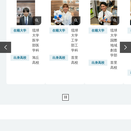
琉球
琉球
琉球
在籍大学
在籍大学
在籍大学
大学
大学
大学
医学
工学
国際
部医
部工
地域
学科
学科
創造
学部
旭丘
首里
出身高校
出身高校
高校
高校
首里
出身高校
高校