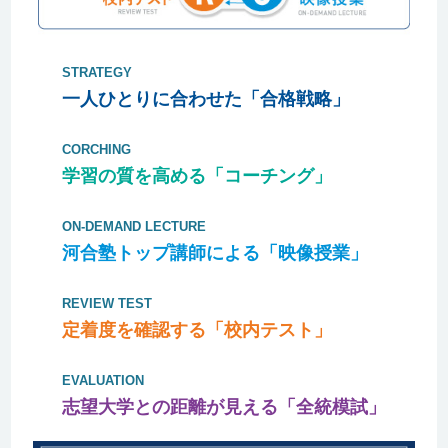
駒込高校
中央大学
法
大泉高校
1名
STRATEGY
法政大学
理工
武蔵丘高校
4名
成蹊高校
一人ひとりに合わせた「合格戦略」
富士見高校
大泉高校
CORCHING
法政大学
生命科学
富士見高校
2名
学習の質を高める「コーチング」
武蔵野北高校
法政大学
キャリアデザイ
文京高校
1名
ON-DEMAND LECTURE
ン
河合塾トップ講師による「映像授業」
法政大学
文
大泉高校
2名
駒込高校
REVIEW TEST
法政大学
経営
清瀬高校
2名
定着度を確認する「校内テスト」
武蔵丘高校
法政大学
経済
武蔵野北高校
1名
EVALUATION
志望大学との距離が見える「全統模試」
法政大学
人間環境
大妻中野高校
2名
文京高校