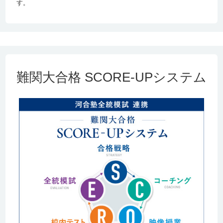
す。
青山学院大学
経営
吉祥女子高校
3名
淑徳高校
青山学院大学
コミュニティ人
豊島学院高校
2名
間科学
立教大学
文
駒込高校
1名
難関大合格 SCORE-UPシステム
立教大学
社会
武蔵丘高校
4名
武蔵野北高校
吉祥女子高校
立教大学
理
（私立）武蔵高
1名
校
立教大学
コミュニティ福
豊島学院高校
1名
祉
中央大学
先進理工 ・精密
大泉高校
1名
機械工
中央大学
商（フレック
吉祥女子高校
1名
ス）
中央大学
文
大泉高校
3名