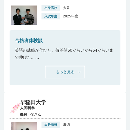
大泉
出身高校
2025年度
入試年度
合格者体験談
英語の成績が伸びた。偏差値50ぐらいから64ぐらいま
で伸びた。
国立二次では、英語が得点源になった。マナビスの授
もっと見る
業である英読解をレベル２～５までやったことが良
かった。気づけば、共テが読めるようになっていた。
レベル４・５辺りから、音読を実施するようになり読
むスピードが上がったように思う。
早稲田大学
人間科学
磯貝 侃さん
淑徳
出身高校