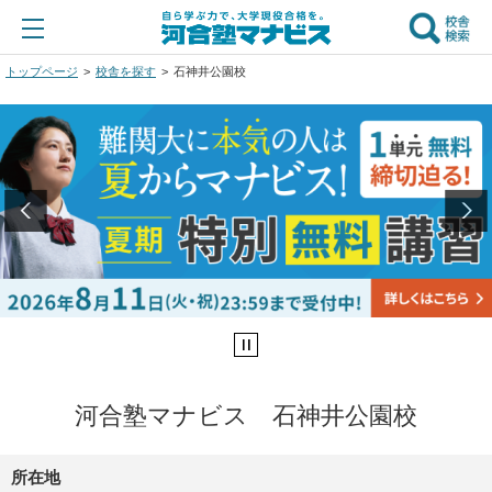
トップページ
校舎を探す
石神井公園校
河合塾マナビス 石神井公園校
所在地