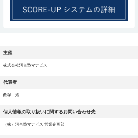
法政大学
社会
大妻中野高校
3名
大泉高校
法政大学
法
井草高校
1名
学習院大学
文
小平高校
2名
駒込高校
学習院大学
国際社会科学
武蔵丘高校
1名
主催
学習院大学
経済
日本大学第二高
2名
校
株式会社河合塾マナビス
文京高校
代表者
飯塚 拓
個人情報の取り扱いに関するお問い合わせ先
（株）河合塾マナビス 営業企画部