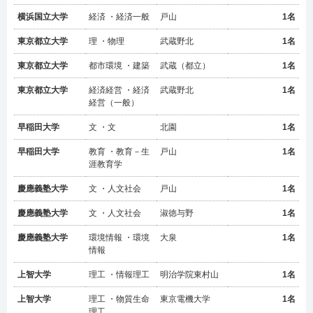
横浜国立大学
経済 ・経済一般
戸山
1名
東京都立大学
理 ・物理
武蔵野北
1名
東京都立大学
都市環境 ・建築
武蔵（都立）
1名
東京都立大学
経済経営 ・経済
武蔵野北
1名
経営（一般）
早稲田大学
文 ・文
北園
1名
武蔵野北
出身高校
早稲田大学
教育 ・教育－生
戸山
1名
2026年度
入試年度
涯教育学
慶應義塾大学
文 ・人文社会
戸山
1名
慶應義塾大学
文 ・人文社会
淑徳与野
1名
慶應義塾大学
環境情報 ・環境
大泉
1名
情報
上智大学
理工 ・情報理工
明治学院東村山
1名
上智大学
理工 ・物質生命
東京電機大学
1名
理工