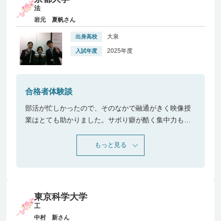
法
岩元 夏帆さん
大泉
出身高校
2025年度
入試年度
合格者体験談
部活が忙しかったので、そのなかで融通がきく映像授
業はとても助かりました。サボり癖が酷く集中力もな
いので、受講からアドバイスタイムまでのサイクルを
スケジュール通りにこなすことを最優先にしつつ、ス
もっと見る
タッフの方々とたくさん相談をして効率よく対策を進
められたと思います。また受験期直前は過去問の添削
もかなり活用しました。
東京科学大学
工
中村 新さん