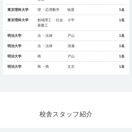
東京理科大学
理 ・応用数学
暁星
1名
東京理科大学
創域理工 ・社会
小平
1名
基盤工
明治大学
法 ・法律
戸山
1名
明治大学
法 ・法律
清瀬
1名
明治大学
商
戸山
1名
明治大学
商 ・商
文京
1名
明治大学
文 ・心理－現代
石神井
1名
社会学
明治大学
政治経済 ・経済
文京
1名
2025年3月31日時点時点
国公立大学
合格者
10名
明治大学
文 ・心理－現代
戸山
1名
社会学
早慶上智
合格者
28名
校舎スタッフ紹介
明治大学
理工 ・建築
小平
1名
MARCH
合格者
69名
明治大学
理工 ・建築
武蔵（都立）
1名