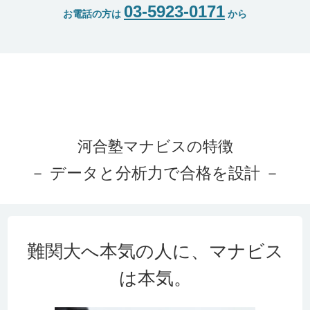
03-5923-0171
お電話の方は
から
上智大学
経済
淑徳高校
1名
中央大学
文 ・西洋史学
武蔵丘
1名
上智大学
理工
富士見高校
1名
中央大学
基幹理工 ・数学
暁星
1名
東京理科大学
工
富士見高校
4名
中央大学
基幹理工 ・物理
武蔵野北
1名
大泉高校
淑徳高校
法政大学
社会 ・社会
武蔵野北
1名
東京理科大学
先進工
（私立）武蔵高
2名
法政大学
社会 ・社会
淑徳与野
1名
校
大泉高校
法政大学
経営 ・経営
石神井
1名
河合塾マナビスの特徴
東京理科大学
創域理工
（私立）武蔵高
2名
法政大学
人間環境 ・人間
武蔵野北
1名
－ データと分析力で合格を設計 －
校
環境
明治大学
総合数理
武蔵丘高校
2名
法政大学
経済 ・現代ビジ
武蔵野北
1名
富士見高校
ネス
明治大学
理工
武蔵丘高校
5名
法政大学
キャリアデザイ
武蔵野北
1名
難関大へ本気の人に、マナビス
富士見高校
ン ・キャリアデ
大泉高校
ザイン
は本気。
明治大学
政治経済
淑徳高校
1名
法政大学
キャリアデザイ
戸山
1名
ン ・キャリアデ
明治大学
法
大泉高校
4名