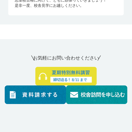
志望校合格に向けて、ともに頑張っていきましょう！
早稲田大学
法
大泉高校
1名
是非一度、校舎見学にお越しください。
立教大学
コミュニティ福
石神井
1名
早稲田大学
文化構想
武蔵野北高校
1名
祉 ・コミュニ
ティ政策
早稲田大学
文
吉祥女子高校
1名
立教大学
コミュニティ福
淑徳与野
1名
早稲田大学
教育
武蔵野北高校
3名
祉 ・コミュニ
（私立）武蔵高
ティ政策
校
大泉高校
立教大学
スポーツウエル
新宿
1名
ネス ・スポーツ
お気軽にお問い合わせください
早稲田大学
人間科学
（私立）武蔵高
4名
ウエルネス
校
吉祥女子高校
立教大学
理 ・数学
暁星
1名
淑徳高校
豊島学院高校
立教大学
理 ・物理
武蔵野北
1名
慶應義塾大学
理工
大泉高校
1名
中央大学
法 ・法律
清瀬
1名
慶應義塾大学
法
大泉高校
1名
中央大学
法 ・法律
淑徳
1名
上智大学
文
淑徳高校
1名
中央大学
経済 ・経済
武蔵野北
1名
上智大学
法
大泉高校
3名
中央大学
総合政策 ・政策
武蔵野北
1名
淑徳高校
科学