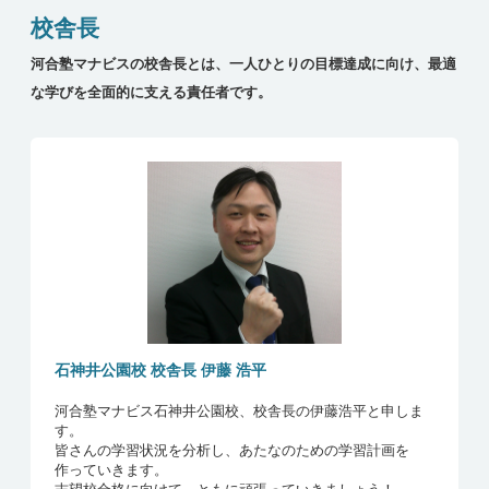
大学名
学部・学科
出身高校
合格者
校舎長
明治大学
理工 ・物理
武蔵野北
1名
京都大学
法
大泉高校
1名
河合塾マナビスの校舎長とは、一人ひとりの目標達成に向け、最適
青山学院大学
文 ・英米文
東京学芸大学附
1名
属国際中等教育
な学びを全面的に支える責任者です。
東京科学大学
工
大泉高校
1名
青山学院大学
コミュニティ人
淑徳与野
1名
北海道大学
総合入試理系 ・
（私立）武蔵高
1名
間科学 ・コミュ
生物重点
校
ニティ人間科学
横浜国立大学
理工 ・機械－機
淑徳高校
1名
青山学院大学
法 ・法
淑徳与野
1名
械工学
青山学院大学
総合文化政策 ・
大泉
1名
千葉大学
法政経 ・法政経
武蔵野北高校
1名
総合文化政策
東京都立大学
人文社会
大泉高校
1名
立教大学
社会 ・現代文化
淑徳与野
1名
東京海洋大学
海洋生命科学
武蔵野北高校
1名
立教大学
社会 ・現代文化
戸山
1名
東京農工大学
工
広尾学園
2名
石神井公園校 校舎長 伊藤 浩平
立教大学
社会 ・社会
戸山
1名
成蹊高校
立教大学
経済 ・経済政策
石神井
1名
河合塾マナビス石神井公園校、校舎長の伊藤浩平と申しま
早稲田大学
創造理工
大泉高校
1名
す。
立教大学
観光 ・観光
文京
1名
皆さんの学習状況を分析し、あたなのための学習計画を
早稲田大学
社会科学
吉祥女子高校
1名
作っていきます。
立教大学
観光 ・交流文化
新宿
1名