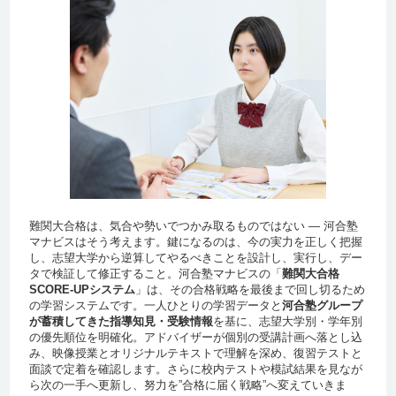
ザイン
井草高校
大妻中野高校
法政大学
キャリアデザイ
新宿
1名
ン ・キャリアデ
明治大学
文
武蔵野北高校
2名
ザイン
麹町学園女子高
校
法政大学
文 ・史
石神井
1名
明治大学
商
吉祥女子高校
3名
法政大学
理工 ・創生科学
武蔵野北
1名
武蔵丘高校
淑徳高校
学習院大学
法 ・法
清瀬
1名
明治大学
情報コミュニ
武蔵野北高校
4名
学習院大学
法 ・政治
淑徳与野
1名
ケーション
麹町学園女子高
学習院大学
経済 ・経済
武蔵野北
校
1名
難関大合格は、気合や勢いでつかみ取るものではない ― 河合塾
マナビスはそう考えます。鍵になるのは、今の実力を正しく把握
学習院大学
青山学院大学
国際文化交流 ・
理工
武蔵丘
香蘭女学校
1名
1名
し、志望大学から逆算してやるべきことを設計し、実行し、デー
国際コミュニ
タで検証して修正すること。河合塾マナビスの「
難関大合格
青山学院大学
文
共立女子高校
5名
ケーション
SCORE-UPシステム
」は、その合格戦略を最後まで回し切るため
駒込高校
の学習システムです。一人ひとりの学習データと
河合塾グループ
錦城高校
が蓄積してきた指導知見・受験情報
を基に、志望大学別・学年別
小平高校
の優先順位を明確化。アドバイザーが個別の受講計画へ落とし込
み、映像授業とオリジナルテキストで理解を深め、復習テストと
青山学院大学
経済
淑徳高校
2名
面談で定着を確認します。さらに校内テストや模試結果を見なが
武蔵野北高校
ら次の一手へ更新し、努力を”合格に届く戦略”へ変えていきま