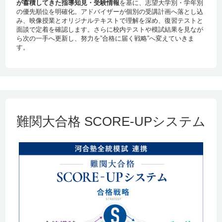
が蓄積してきた指導知見・受験情報
を基に、志望大学別・学年別
の優先順位を明確化。アドバイザーが個別の受講計画へ落とし込
み、映像授業とオリジナルテキストで理解を深め、復習テストと
面談で定着を確認します。さらに校内テストや模試結果を見なが
ら次の一手へ更新し、努力を”合格に届く戦略”へ変えていきま
す。
難関大合格 SCORE-UPシステム