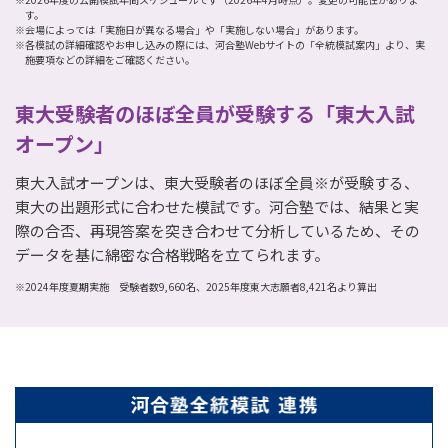
す。
※会場によっては「実施日が異なる場合」や「実施しない場合」があります。
※各模試の詳細確認やお申し込みの際には、河合塾Webサイトの「全統模試案内」より、実
施要項などの詳細をご確認ください。
東大受験者のほぼ全員が受験する「東大入試
オープン」
東大入試オープンは、東大受験者のほぼ全員※が受験する、
東大の出題形式に合わせた模試です。河合塾では、結果と実
際の合否、再現答案を突き合わせて分析しているため、その
データを基に綿密な合格戦略を立てられます。
※2024年度夏期実施 受験者数9,660名、2025年度東大志願者8,421名より算出