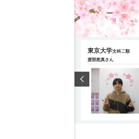
東京大学
文科二類
渡部悠真さん