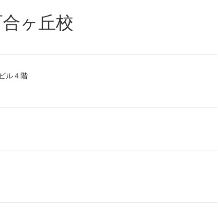
百合ヶ丘校
ビル４階