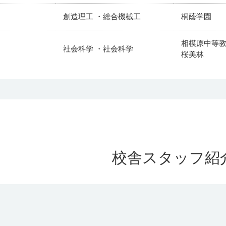
創造理工 ・総合機械工
桐蔭学園
相模原中等
社会科学 ・社会科学
桜美林
文化構想 ・文化構想
相模原中等
国際教養 ・国際教養
相模原中等
政治経済 ・経済
相模原中等
校舎スタッフ紹
商 ・-
相模原中等
相模原中等
文 ・文
青山
厚木