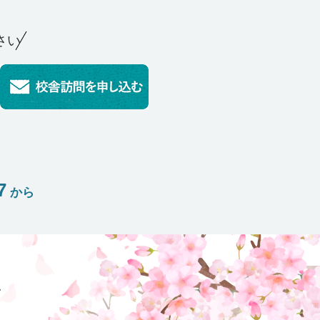
さい
7
から
声