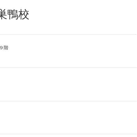
巣鴨校
９階