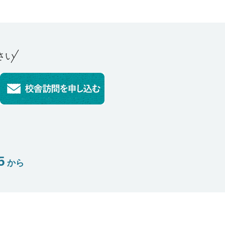
さい
5
から