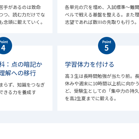
苦手があるのは致命
各単元の穴を埋め、入試標準～難
つつ、読む力だけでな
ベルで戦える基盤を整える。また
も念頭に鍛えていく。
志望であれば数IIIの先取りも行う
科：点の暗記か
学習体力を付ける
理解への移行
高３生は長時間勉強が当たり前。
休みや週末に10時間以上机に向か
まらず、知識をつなぎ
ど、受験生としての「集中力の持
できる力を養成す
を高2生夏までに鍛える。