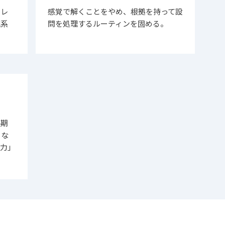
関レ
感覚で解くことをやめ、根拠を持って設
理系
問を処理するルーティンを固める。
。
長期
うな
久力」