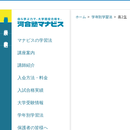
夏期特別無料講習
ホーム
>
学年別学習法
>
高2生
資料請求
マナビスの学習法
校舎訪問申込
講座案内
講師紹介
入会方法・料金
入試合格実績
大学受験情報
学年別学習法
保護者の皆様へ