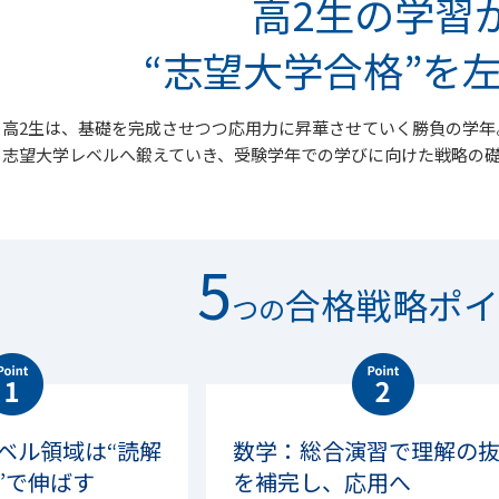
高2生の学習
“志望大学合格”を
高2生は、基礎を完成させつつ応用力に昇華させていく勝負の学年
志望大学レベルへ鍛えていき、受験学年での学びに向けた戦略の
5
合格戦略ポイ
つの
ベル領域は“読解
数学：総合演習で理解の
”で伸ばす
を補完し、応用へ